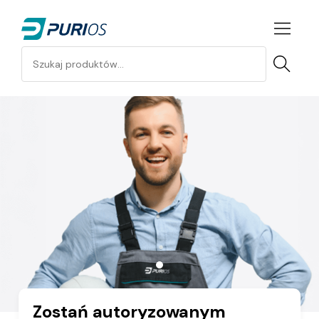
Wykonawcy
-
Partner
Rotator produkty
Rotator wykonawcy
Purios
Zostań autoryzowanym