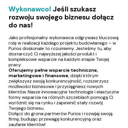
bezpieczne nawierzchnie SBR i EPDM, bardzo
Wykonawco!
Jeśli szukasz
skuteczne kleje poliuretanowe do różnych
rozwoju swojego biznesu dołącz
zastosowań, jak również udoskonalone formulacje
dla materiałów termoizolacyjnych.
do nas!
Jako profesjonalny wykonawca odgrywasz kluczową
rolę w realizacji każdego projektu budowlanego – w
Purios doskonale to rozumiemy. Jesteśmy tu, aby
dostarczyć Ci najwyższej jakości produkt i
kompleksowe wsparcie na każdym etapie Twojej
pracy.
Oferujemy pełne wsparcie techniczne,
marketingowe i finansowe
, dzięki którym
zwiększysz swoją konkurencyjność, rozszerzysz
możliwości biznesowe i przyciągniesz nowych
klientów. Nasze innowacyjne technologie i elastyczne
formy wsparcia na różnych szczeblach pomogą Ci
wyróżnić się na rynku i zapewnić stały rozwój
Twojego biznesu.
Dołącz do grona partnerów Purios i rozwijaj swoją
firmę, budując przewagę konkurencyjną oraz
zaufanie klientów!