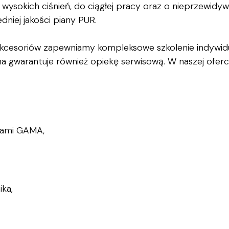
okich ciśnień, do ciągłej pracy oraz o nieprzewidywal
niej jakości piany PUR.
 akcesoriów zapewniamy kompleksowe szkolenie indywi
a gwarantuje również opiekę serwisową. W naszej ofercie
tami GAMA,
ka,