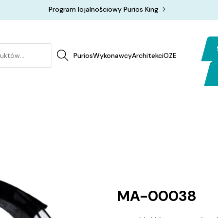
Informacja Opis HTML
Program lojalnościowy Purios King
Przycis
Purios
Wykonawcy
Architekci
OZE
MA-00038