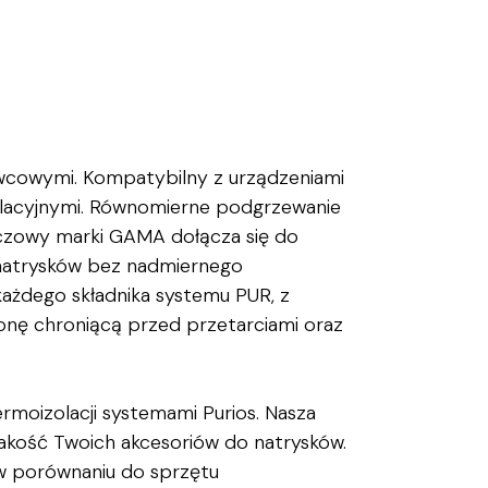
wcowymi. Kompatybilny z urządzeniami
olacyjnymi. Równomierne podgrzewanie
czowy marki GAMA dołącza się do
 natrysków bez nadmiernego
ażdego składnika systemu PUR, z
nę chroniącą przed przetarciami oraz
ermoizolacji systemami Purios. Nasza
akość Twoich akcesoriów do natrysków.
 w porównaniu do sprzętu