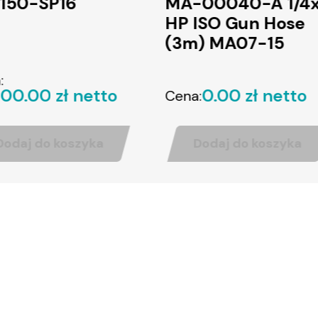
A-00040-A 1/4x10
MA-00039-TC-
P ISO Gun Hose
Wąż 15m w/c
3m) MA07-15
ogrzewany 3/8 x
T
0.00 zł netto
0.00 zł net
ena:
Cena:
Dodaj do koszyka
Dodaj do koszyk