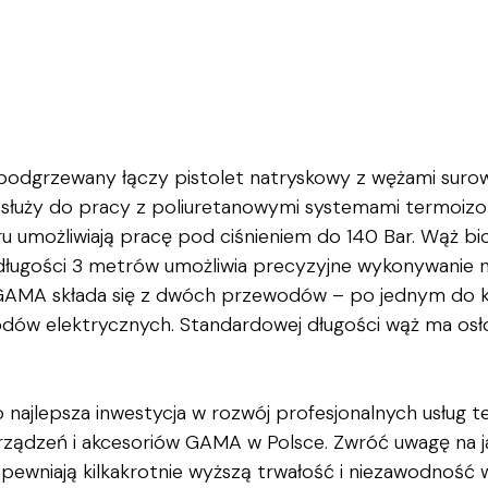
podgrzewany łączy pistolet natryskowy z wężami suro
 służy do pracy z poliuretanowymi systemami termoiz
ru umożliwiają pracę pod ciśnieniem do 140 Bar.
Wąż bi
o długości 3 metrów umożliwia precyzyjne wykonywanie
 GAMA składa się z dwóch przewodów – po jednym do k
ów elektrycznych. Standardowej długości wąż ma osło
 najlepsza inwestycja w rozwój profesjonalnych usług t
rządzeń i akcesoriów GAMA w Polsce.
Zwróć uwagę na j
ewniają kilkakrotnie wyższą trwałość i niezawodność