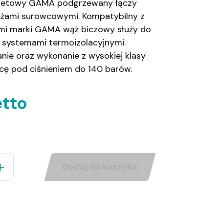
oletowy
GAMA
podgrzewany łączy
ężami
surowcowymi
. Kompatybilny z
ami marki GAMA wąż biczowy służy do
i systemami termoizolacyjnymi
.
nie
oraz
wykonanie
z wysokiej klasy
acę pod ciśnieniem do 140
barów
.
etto
Dodaj do koszyka