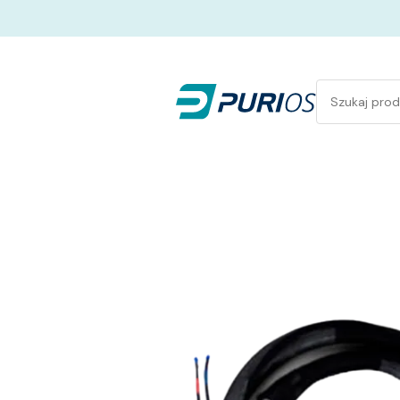
Rotator produkty
Produkt
-
Partner
Purios